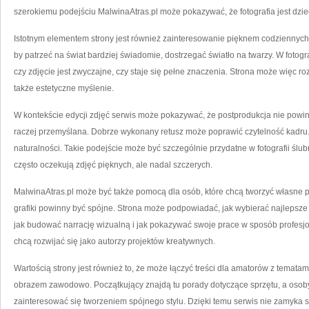
szerokiemu podejściu MalwinaAtras.pl może pokazywać, że fotografia jest dzie
Istotnym elementem strony jest również zainteresowanie pięknem codziennyc
by patrzeć na świat bardziej świadomie, dostrzegać światło na twarzy. W fotogra
czy zdjęcie jest zwyczajne, czy staje się pełne znaczenia. Strona może więc roz
także estetyczne myślenie.
W kontekście edycji zdjęć serwis może pokazywać, że postprodukcja nie powin
raczej przemyślana. Dobrze wykonany retusz może poprawić czytelność kadru
naturalności. Takie podejście może być szczególnie przydatne w fotografii ślubn
często oczekują zdjęć pięknych, ale nadal szczerych.
MalwinaAtras.pl może być także pomocą dla osób, które chcą tworzyć własne p
grafiki powinny być spójne. Strona może podpowiadać, jak wybierać najlepsze
jak budować narrację wizualną i jak pokazywać swoje prace w sposób profesjo
chcą rozwijać się jako autorzy projektów kreatywnych.
Wartością strony jest również to, że może łączyć treści dla amatorów z temata
obrazem zawodowo. Początkujący znajdą tu porady dotyczące sprzętu, a os
zainteresować się tworzeniem spójnego stylu. Dzięki temu serwis nie zamyka s