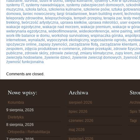
naturalne
,
survival
,
sushi w domu
,
święta kulinarne
,
systemy CRM w sprzedaży
systemy IT
,
systemy nawadniające
,
systemy zabezpieczeń domowych
,
szkodnik
muzyczna
,
szkoła tańca
,
szkolenia kulinarne
,
szkolenie psów
,
sztuka gotowani
domowa
,
taniec nowoczesny
,
targi śniadaniowe
,
team building event
,
technolo
teleporady zdrowotne
,
telepsychologia
,
tempeh przepisy
,
terapia par
,
testy me
trekking
,
twórczość artystyczna
,
uprawa kiełków
,
uprawa mikroliści
,
user experi
wakacje egzotyczne
,
wakacje nad morzem
,
wakacje premium
,
wakacje w góra
weterynaria egzotyczna
,
wideofilmowanie
,
wideokonferencje
,
wine pairing
,
wir
work-life balance w domu
,
workshop survivalowy
,
wspinaczka górska
,
współpr
internetowe
,
wynalazki
,
wypoczynek ekologiczny
,
wyposażenie ogrodu
,
wystaw
spożywcze online
,
zapasy żywności
,
zarządzanie flotą
,
zarządzanie klientami
,
zespołem
,
zdjęcia produktowe e-commerce
,
zdrowe przekąski
,
zdrowie fizyczn
publiczne
,
zdrowie skóry
,
zdrowie zwierząt
,
zmiany klimatyczne
,
zupy krem
,
zwi
zwierzęta hodowlane
,
żywienie dzieci
,
żywienie zwierząt domowych
,
żywność 
żywność funkcjonalna
Comments are closed.
Nowe wpisy:
Archiwa
Stro
Kolumbia
sierpień 2026
Arch
9 sierpnia, 2026
lipiec 2026
Spis T
Dietetyka
czerwiec 2026
Tagi
8 sierpnia, 2026
maj 2026
Ortopedia i Rehabilitacja
kwiecień 2026
7 sierpnia, 2026