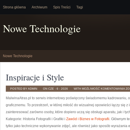
Strona główna
Archiwum
Spis Treści
Tagi
Nowe Technologie
Nowe Technologie
Inspiracje i Style
IN
POSTED BY ADMIN
ON CZE - 6 - 2026
WITH
MOŻLIWOŚĆ KOMENTOWANIA
ZO
I
ST
MalwinaAtras.pl to serwis internetowy poświęcony świadomemu kadrowaniu, ob
graficznemu. To przestrzeń, w której miłość do wizualnej opowieści łączy się z 
zainteresować zarówno osoby, które dopiero uczą się obsługi aparatu, jak i tyc
Kategorie: Historia Fotografii i Grafiki i
Zawód i Biznes w Fotografii
. Głównym te
tylko jako techniczne wykonywanie zdjęć, ale również jako sposób wyrażania e