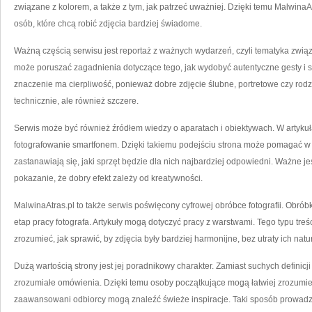
związane z kolorem, a także z tym, jak patrzeć uważniej. Dzięki temu MalwinaAt
osób, które chcą robić zdjęcia bardziej świadome.
Ważną częścią serwisu jest reportaż z ważnych wydarzeń, czyli tematyka zwią
może poruszać zagadnienia dotyczące tego, jak wydobyć autentyczne gesty i s
znaczenie ma cierpliwość, ponieważ dobre zdjęcie ślubne, portretowe czy rod
technicznie, ale również szczere.
Serwis może być również źródłem wiedzy o aparatach i obiektywach. W artykuł
fotografowanie smartfonem. Dzięki takiemu podejściu strona może pomagać w
zastanawiają się, jaki sprzęt będzie dla nich najbardziej odpowiedni. Ważne jes
pokazanie, że dobry efekt zależy od kreatywności.
MalwinaAtras.pl to także serwis poświęcony cyfrowej obróbce fotografii. Obróbk
etap pracy fotografa. Artykuły mogą dotyczyć pracy z warstwami. Tego typu treś
zrozumieć, jak sprawić, by zdjęcia były bardziej harmonijne, bez utraty ich natu
Dużą wartością strony jest jej poradnikowy charakter. Zamiast suchych definicj
zrozumiałe omówienia. Dzięki temu osoby początkujące mogą łatwiej zrozumieć, 
zaawansowani odbiorcy mogą znaleźć świeże inspiracje. Taki sposób prowadzeni