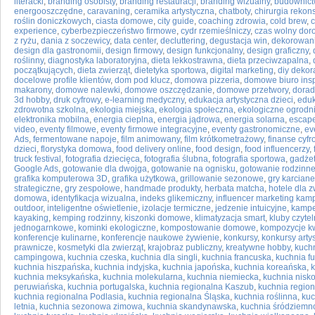
literacki
,
branding osobisty
,
branding restauracji
,
branding wizualny
,
budownict
energooszczędne
,
caravaning
,
ceramika artystyczna
,
chatboty
,
chirurgia rekon
roślin doniczkowych
,
ciasta domowe
,
city guide
,
coaching zdrowia
,
cold brew
,
experience
,
cyberbezpieczeństwo firmowe
,
cydr rzemieślniczy
,
czas wolny dor
z ryżu
,
dania z soczewicy
,
data center
,
decluttering
,
degustacja win
,
dekorowani
design dla gastronomii
,
design firmowy
,
design funkcjonalny
,
design graficzny
,
roślinny
,
diagnostyka laboratoryjna
,
dieta lekkostrawna
,
dieta przeciwzapalna
,
początkujących
,
dieta zwierząt
,
dietetyka sportowa
,
digital marketing
,
diy dekor
docelowe profile klientów
,
dom pod klucz
,
domowa pizzeria
,
domowe biuro insp
makarony
,
domowe nalewki
,
domowe oszczędzanie
,
domowe przetwory
,
dorad
3d hobby
,
druk cyfrowy
,
e-learning medyczny
,
edukacja artystyczna dzieci
,
eduk
zdrowotna szkolna
,
ekologia miejska
,
ekologia społeczna
,
ekologiczne ogrodn
elektronika mobilna
,
energia cieplna
,
energia jądrowa
,
energia solarna
,
escap
video
,
eventy filmowe
,
eventy firmowe integracyjne
,
eventy gastronomiczne
,
ev
Ads
,
fermentowane napoje
,
film animowany
,
film krótkometrażowy
,
finanse cyf
dzieci
,
florystyka domowa
,
food delivery online
,
food design
,
food influencerzy
,
truck festival
,
fotografia dziecięca
,
fotografia ślubna
,
fotografia sportowa
,
gadżet
Google Ads
,
gotowanie dla dwojga
,
gotowanie na ognisku
,
gotowanie rodzinn
grafika komputerowa 3D
,
grafika użytkowa
,
grillowanie sezonowe
,
gry karcian
strategiczne
,
gry zespołowe
,
handmade produkty
,
herbata matcha
,
hotele dla z
domowa
,
identyfikacja wizualna
,
indeks glikemiczny
,
influencer marketing kam
outdoor
,
inteligentne oświetlenie
,
izolacje termiczne
,
jedzenie intuicyjne
,
kampe
kayaking
,
kemping rodzinny
,
kiszonki domowe
,
klimatyzacja smart
,
kluby czytel
jednogarnkowe
,
kominki ekologiczne
,
kompostowanie domowe
,
kompozycje k
konferencje kulinarne
,
konferencje naukowe żywienie
,
konkursy
,
konkursy arty
prawnicze
,
kosmetyki dla zwierząt
,
krajobraz publiczny
,
kreatywne hobby
,
kuch
campingowa
,
kuchnia czeska
,
kuchnia dla singli
,
kuchnia francuska
,
kuchnia f
kuchnia hiszpańska
,
kuchnia indyjska
,
kuchnia japońska
,
kuchnia koreańska
,
k
kuchnia meksykańska
,
kuchnia molekularna
,
kuchnia niemiecka
,
kuchnia nisk
peruwiańska
,
kuchnia portugalska
,
kuchnia regionalna Kaszub
,
kuchnia region
kuchnia regionalna Podlasia
,
kuchnia regionalna Śląska
,
kuchnia roślinna
,
kuc
letnia
,
kuchnia sezonowa zimowa
,
kuchnia skandynawska
,
kuchnia śródziem