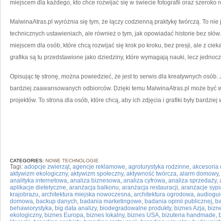
miejscem dla każdego, kto chce rozwijać się w świecie fotografii oraz szeroko 
MalwinaAtras.pl wyróżnia się tym, że łączy codzienną praktykę twórczą. To nie 
technicznych ustawieniach, ale również o tym, jak opowiadać historie bez słó
miejscem dla osób, które chcą rozwijać się krok po kroku, bez presji, ale z ci
grafika są tu przedstawione jako dziedziny, które wymagają nauki, lecz jedno
Opisując tę stronę, można powiedzieć, że jest to serwis dla kreatywnych osób. J
bardziej zaawansowanych odbiorców. Dzięki temu MalwinaAtras.pl może być w
projektów. To strona dla osób, które chcą, aby ich zdjęcia i grafiki były bardziej 
CATEGORIES:
NOWE TECHNOLOGIE
Tagi:
adopcje zwierząt
,
agencje reklamowe
,
agroturystyka rodzinne
,
akcesoria
aktywizm ekologiczny
,
aktywizm społeczny
,
aktywność twórcza
,
alarm domowy
analityka internetowa
,
analiza biznesowa
,
analiza cyfrowa
,
analiza sprzedaży
,
aplikacje dietetyczne
,
aranżacja balkonu
,
aranżacja restauracji
,
aranżacje sypi
krajobrazu
,
architektura miejska nowoczesna
,
architektura ogrodowa
,
audiogu
domowa
,
backup danych
,
badania marketingowe
,
badania opinii publicznej
,
ba
behawiorystyka
,
big data analizy
,
biodegradowalne produkty
,
biznes Azja
,
bizn
ekologiczny
,
biznes Europa
,
biznes lokalny
,
biznes USA
,
bizuteria handmade
,