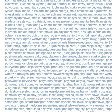
kuchnia turecka
,
kuchnia ukraińska
,
kuchnia węgierska
,
kuchnia wielkanocna
,
żydowska
,
kuchnie na wymiar
,
kultura herbaty
,
kultura kawy
,
kursy rozwoju oso
nowoczesne
,
lemoniady domowe
,
lobbying
,
logistyka e-commerce
,
logo desig
łyżwiarstwo
,
made in Poland
,
magazyn energii
,
mała architektura ogrodowa
,
ma
mieszkanie
,
malowanie po numerach
,
marketing automation
,
marketing mobiln
marynaty domowe
,
meble industrialne
,
meble klasyczne
,
meble modułowe
,
me
medycyna estetyczna zabiegi
,
medycyna prewencyjna
,
mental health
,
miejskie 
mindful eating
,
monitoring w domu
,
monitorowanie zdrowia domowe
,
motion d
biegowe
,
nauka gry na gitarze
,
nauka gry na pianinie
,
nauka śpiewu
,
nawozy n
jedzenia
,
nietolerancje pokarmowe
,
obiady budżetowe
,
obsługa klienta online
ochrona systemów
,
ochrona wód
,
odżywianie seniorów
,
ogród japoński
,
ogród 
nowoczesny
,
ogród wertykalny
,
ogród wiejski
,
ogród wypoczynkowy
,
ogród zim
nad zwierzętami domowymi
,
oprogramowanie biznesowe
,
oprogramowanie E
konferencji
,
organizacja kuchni
,
organizacja spiżarni
,
organizacja szafy
,
origam
ogrodowe
,
parki linowe
,
patenty
,
personal branding
,
pieczenie chleba na zakw
piekarnictwo domowe
,
pielęgnacja bonsai
,
pielęgnacja storczyków
,
pielęgnacj
posiłków
,
planowanie zakupów
,
platformy chmurowe
,
platformy edukacyjne
,
po
budżetowe
,
podróże kulinarne
,
podróże objazdowe
,
podróże z przyczepą
,
pom
porównywarka lotów
,
portfolio artysty
,
porządki domowe
,
posiłki po treningu
,
po
muzyczna
,
produkcja telewizyjna
,
produkty bez glutenu
,
produkty bez laktozy
,
p
profile zawodowe
,
projektowanie ogrodzeń
,
projektowanie światła
,
projektowan
wnętrz biurowych
,
projekty domów nowoczesnych
,
projekty krajobrazowe wert
projekty wnętrz
,
przechowywanie
,
przesadzanie roślin
,
przestrzeń otwarta
,
prz
przewodniki turystyczne
,
przyprawy świata
,
psy profilaktyka
,
psychoterapia
,
puz
domowy
,
ravioli domowe
,
recenzje kawiarni
,
rehabilitacja domowa
,
reklama na
w ogrodzie
,
remarketing
,
restauracje premium
,
restauracje wegańskie
,
robotyk
doniczkowe pielęgnacja
,
rośliny egzotyczne
,
rośliny na balkon
,
rośliny oczysz
domowa
,
rynek lokalny
,
rysunek techniczny
,
rzeźba
,
sałatki sezonowe
,
savoir-v
serowarstwo domowe
,
sezonowe owoce
,
sezonowe warzywa
,
sieć 5G
,
skład p
smart energia
,
smart transport
,
śniadania wysokobiałkowe
,
sosy domowe
,
spac
wydarzeń
,
sprzęt medyczny przenośny
,
sprzęt telekonferencyjny
,
sterowanie g
marketingowe
,
street food azjatycki
,
street photography
,
styl pracy zdalnej
,
supe