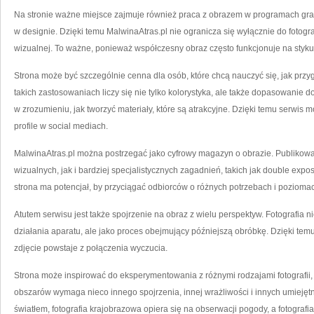
Na stronie ważne miejsce zajmuje również praca z obrazem w programach gra
w designie. Dzięki temu MalwinaAtras.pl nie ogranicza się wyłącznie do fotograf
wizualnej. To ważne, ponieważ współczesny obraz często funkcjonuje na styku
Strona może być szczególnie cenna dla osób, które chcą nauczyć się, jak przygo
takich zastosowaniach liczy się nie tylko kolorystyka, ale także dopasowanie 
w zrozumieniu, jak tworzyć materiały, które są atrakcyjne. Dzięki temu serw
profile w social mediach.
MalwinaAtras.pl można postrzegać jako cyfrowy magazyn o obrazie. Publikow
wizualnych, jak i bardziej specjalistycznych zagadnień, takich jak double ex
strona ma potencjał, by przyciągać odbiorców o różnych potrzebach i poziom
Atutem serwisu jest także spojrzenie na obraz z wielu perspektyw. Fotografia ni
działania aparatu, ale jako proces obejmujący późniejszą obróbkę. Dzięki tem
zdjęcie powstaje z połączenia wyczucia.
Strona może inspirować do eksperymentowania z różnymi rodzajami fotografii, t
obszarów wymaga nieco innego spojrzenia, innej wrażliwości i innych umiejętn
światłem, fotografia krajobrazowa opiera się na obserwacji pogody, a fotografi