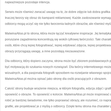
najważniejsze pozostaje intencja.
Serwis może również zwracać uwagę na to, że dobre zdjęcie lub dobra grafik
Inaczej tworzy się obraz do kampanii reklamowej. Każde zastosowanie wymaga
odbiorcy mogą uczyć się nie tylko tworzenia ładnych obrazów, ale również myśl
MalwinaAtras.pl to strona, która może łączyć kreatywne inspiracje. Jej tematyk
poruszane zagadnienia koncentrują się wokół cyfrowej twórczości. Taki charakt
osób, które chcą lepiej fotografować, lepiej edytować zdjęcia, lepiej projektować
obrazy przyciągają uwagę, a inne pozostają niezauważone.
Dla odbiorcy, który dopiero zaczyna, strona może być zbiorem podstawowych 
być motywacją do szukania nowych rozwiązań. Dla twórcy internetowego mo
wizualnych, a dla pasjonata fotografii sposobem na rozwijanie własnego spojrz
MalwinaAtras.pl można opisać jako stronę dla osób pracujących z obrazem.
Całość strony buduje wrażenie miejsca, w którym fotografia, edycja zdjęć i gr
opowieść o obrazie. To opowieść o kolorze. MalwinaAtras.pl może inspirować do 
robić je bardziej świadomie; nie tylko poprawiać obrazy, ale rozumieć, co na
grafiki, ale projektować je z myślą o odbiorcy. Dzięki temu strona ma charakte