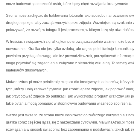
może budować społeczność osób, które łączy chęć rozwijania kreatywności.
Strona może zachęcać do traktowania fotografii jako sposobu na rozwijanie uw
drogiego sprzętu, aby zacząć tworzyć lepsze zdjęcia. Ważniejsze są szukanie
pokazywać, że rozwój w fotografii jest procesem, w którym liczą się otwartość 
W treściach związanych z grafiką komputerową szczególnie ważne może być om
nowoczesne. Grafika nie jest tylko ozdobą, ale często pełni funkcję komunikac
powinien przyciągać uwagę, ale też prowadzić wzrok, porządkować informacje 
mogą pojawiać się zagadnienia związane z hierarchią wizualną. To tematy ważn
materiałów drukowanych.
MalwinaAtras.pl może pełnić rolę miejsca dla kreatywnych odbiorców, którzy ch
tych, którzy lubią zadawać pytania: jak zrobić lepsze zdjęcie, jak poprawić kadr,
jak przygotować zdjęcie do publikacji, jak wykorzystać program graficzny, jak
takie pytania mogą pomagać w stopniowym budowaniu własnego spojrzenia.
Ważne jest także to, że strona może inspirować do twórczego korzystania z now
grafika coraz częściej łączą się z narzędziami cyfrowymi. MalwinaAtras.pl mo
rozwiązania w sposób świadomy, bez zapominania o podstawach, takich jak świa