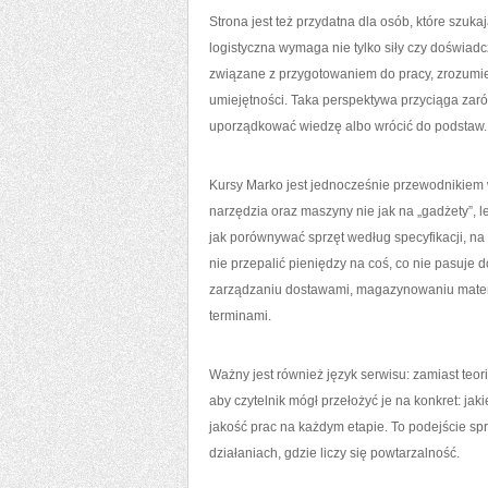
Strona jest też przydatna dla osób, które szuk
logistyczna wymaga nie tylko siły czy doświadc
związane z przygotowaniem do pracy, zrozumie
umiejętności. Taka perspektywa przyciąga zaró
uporządkować wiedzę albo wrócić do podstaw.
Kursy Marko jest jednocześnie przewodnikiem
narzędzia oraz maszyny nie jak na „gadżety”, l
jak porównywać sprzęt według specyfikacji, n
nie przepalić pieniędzy na coś, co nie pasuje 
zarządzaniu dostawami, magazynowaniu materia
terminami.
Ważny jest również język serwisu: zamiast teori
aby czytelnik mógł przełożyć je na konkret: jak
jakość prac na każdym etapie. To podejście sp
działaniach, gdzie liczy się powtarzalność.