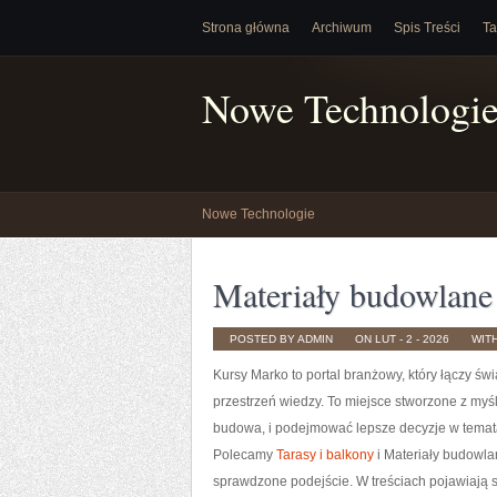
Strona główna
Archiwum
Spis Treści
Ta
Nowe Technologi
Nowe Technologie
Materiały budowlane
POSTED BY ADMIN
ON LUT - 2 - 2026
WIT
Kursy Marko to portal branżowy, który łączy św
przestrzeń wiedzy. To miejsce stworzone z myś
budowa, i podejmować lepsze decyzje w temata
Polecamy
Tarasy i balkony
i Materiały budowlan
sprawdzone podejście. W treściach pojawiają si