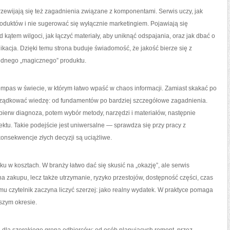
zewijają się też zagadnienia związane z komponentami. Serwis uczy, jak
oduktów i nie sugerować się wyłącznie marketingiem. Pojawiają się
 kątem wilgoci, jak łączyć materiały, aby uniknąć odspajania, oraz jak dbać o
likacja. Dzięki temu strona buduje świadomość, że jakość bierze się z
jednego „magicznego” produktu.
ompas w świecie, w którym łatwo wpaść w chaos informacji. Zamiast skakać po
ządkować wiedzę: od fundamentów po bardziej szczegółowe zagadnienia.
ierw diagnoza, potem wybór metody, narzędzi i materiałów, następnie
ektu. Takie podejście jest uniwersalne — sprawdza się przy pracy z
konsekwencje złych decyzji są uciążliwe.
u w kosztach. W branży łatwo dać się skusić na „okazję”, ale serwis
na zakupu, lecz także utrzymanie, ryzyko przestojów, dostępność części, czas
mu czytelnik zaczyna liczyć szerzej: jako realny wydatek. W praktyce pomaga
ższym okresie.