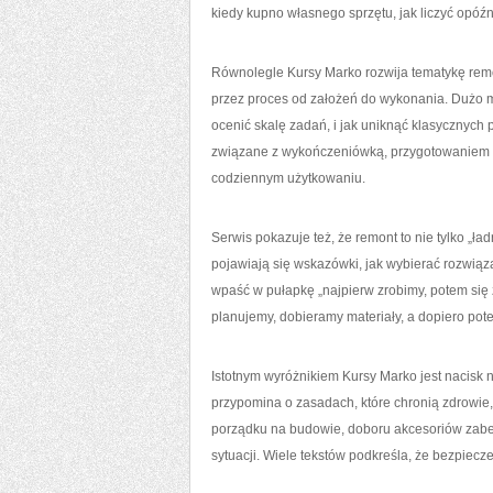
kiedy kupno własnego sprzętu, jak liczyć opóźn
Równolegle Kursy Marko rozwija tematykę remo
przez proces od założeń do wykonania. Dużo m
ocenić skalę zadań, i jak uniknąć klasycznych 
związane z wykończeniówką, przygotowaniem p
codziennym użytkowaniu.
Serwis pokazuje też, że remont to nie tylko „ła
pojawiają się wskazówki, jak wybierać rozwiąz
wpaść w pułapkę „najpierw zrobimy, potem się 
planujemy, dobieramy materiały, a dopiero pot
Istotnym wyróżnikiem Kursy Marko jest nacisk
przypomina o zasadach, które chronią zdrowie,
porządku na budowie, doboru akcesoriów zabez
sytuacji. Wiele tekstów podkreśla, że bezpiecz