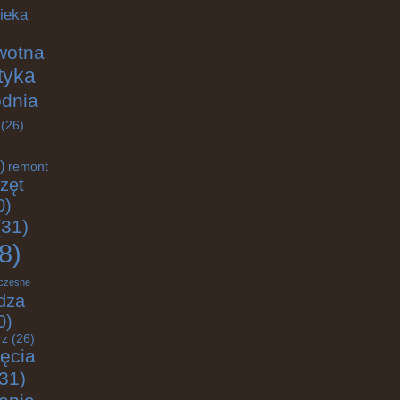
ieka
wotna
ktyka
odnia
(26)
)
remont
zęt
0)
31)
8)
czesne
dza
0)
rz
(26)
jęcia
31)