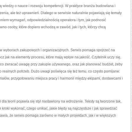
ają wiedzy o nauce i rozwoju kompetencji. W praktyce branża budowlana i
zenia, ale też uprawnień. Dlatego w serwisie naturalnie pojawiają się tematy
niem wymagań, odpowiedzialnością operatora i tym, jak podnosić
wno osoby, które dopiero wchodzą w zawód, jak i tych, którzy chcą
 w wyborach zakupowych i organizacyjnych. Serwis pomaga spojrzeć na
ecz jak na elementy procesu, które mają wpływ na jakość. Czytelnik uczy się,
a co zwracać uwagę przy zakupie używanego, oraz jak planować budżet, żeby
do realnych potrzeb. Dużo uwagi poświęca się też temu, co często pomijane:
łów, przygotowaniu miejsca pracy i harmonii między ekipami, dostawcami i
i dla teorii pojawia się styl nastawiony na wdrożenie. Teksty są tworzone tak,
ie kroki wykonać, czego unikać, jakie błędy są najczęstsze i jak sprawdzać
rawia, że serwis pomaga zarówno w małych projektach, jak i w większych