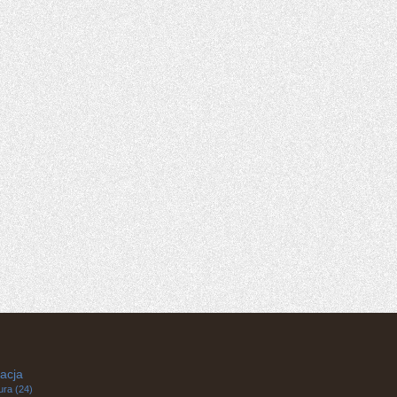
acja
ura
(24)