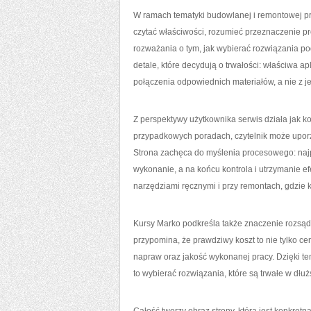
W ramach tematyki budowlanej i remontowej pr
czytać właściwości, rozumieć przeznaczenie pr
rozważania o tym, jak wybierać rozwiązania pod
detale, które decydują o trwałości: właściwa ap
połączenia odpowiednich materiałów, a nie z 
Z perspektywy użytkownika serwis działa jak k
przypadkowych poradach, czytelnik może upor
Strona zachęca do myślenia procesowego: najp
wykonanie, a na końcu kontrola i utrzymanie ef
narzędziami ręcznymi i przy remontach, gdzie 
Kursy Marko podkreśla także znaczenie rozsądk
przypomina, że prawdziwy koszt to nie tylko ce
napraw oraz jakość wykonanej pracy. Dzięki te
to wybierać rozwiązania, które są trwałe w dłu