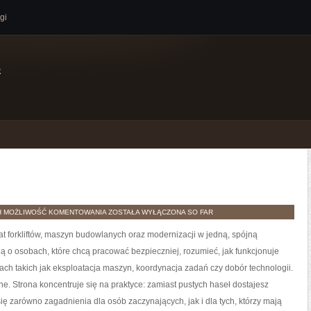
gi
e
MATERIAŁY
H
MOŻLIWOŚĆ KOMENTOWANIA
ZOSTAŁA WYŁĄCZONA
SO FAR
BUDOWLANE
iat forkliftów, maszyn budowlanych oraz modernizacji w jedną, spójną
lą o osobach, które chcą pracować bezpieczniej, rozumieć, jak funkcjonuje
ch takich jak eksploatacja maszyn, koordynacja zadań czy dobór technologii.
e. Strona koncentruje się na praktyce: zamiast pustych haseł dostajesz
ę zarówno zagadnienia dla osób zaczynających, jak i dla tych, którzy mają