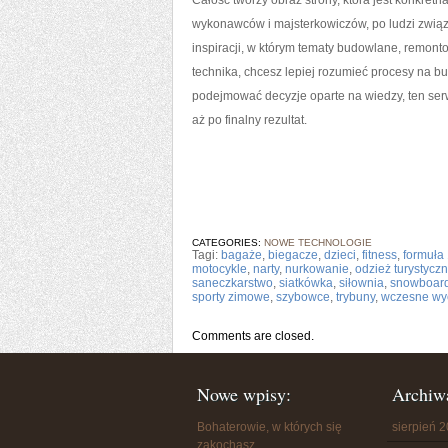
Całość tworzy obraz strony, która jest konkret
wykonawców i majsterkowiczów, po ludzi związ
inspiracji, w którym tematy budowlane, remont
technika, chcesz lepiej rozumieć procesy na b
podejmować decyzje oparte na wiedzy, ten serw
aż po finalny rezultat.
CATEGORIES:
NOWE TECHNOLOGIE
Tagi:
bagaże
,
biegacze
,
dzieci
,
fitness
,
formuła
motocykle
,
narty
,
nurkowanie
,
odzież turystycz
saneczkarstwo
,
siatkówka
,
siłownia
,
snowboar
sporty zimowe
,
szybowce
,
trybuny
,
wczesne wy
Comments are closed.
Nowe wpisy:
Archiw
Bohaterowie, w których się
sierpień 
zakochasz