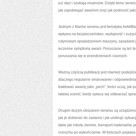
już staż i szukają niuansów. Dzięki temu serwi
jak zapobiegać awariom oraz jak podnosić ja
Jednym z filarów serwisu jest tematyka forklift
wpływa na bezpieczeństwo, wydajność i zużyc
rutynowym sprawdzeniem maszyny, zasadami j
wczesne symptomy awarii. Poruszane są też tem
poruszania się w przestrzeniach ciasnych.
Ważną częścią publikacji jest również podejście
dlaczego regularne smarowanie i odpowiednia 
traktować awarię jako „pech”, treści uczą, jak
łatwiej ocenić, kiedy opłaca się odtwarzać spra
Drugim dużym obszarem serwisu są urządzenia
jak je dobierać do zadania i jak uniknąć sytua
takie jak roboty ziemne, transport materiałów,
rozruchu po wykończenie. W treściach pojawia 