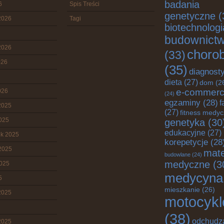
badania
6
Spis Treści
genetyczne
(
2026
Tagi
biotechnologi
budownict
2026
choro
(33)
026
(35)
diagnost
dieta
(27)
dom
(2
e-commer
026
(24)
egzaminy
(28)
f
2025
(27)
fitness medy
2025
genetyka
(30
edukacyjne
(27)
ik 2025
korepetycje
(28
2025
mate
budowlane
(24)
medyczne
(3
2025
medycyna
5
mieszkanie
(26)
2025
motocykl
(38)
odchudz
2025