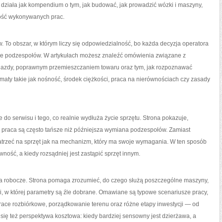
s działa jak kompendium o tym, jak budować, jak prowadzić wózki i maszyny,
kość wykonywanych prac.
ów. To obszar, w którym liczy się odpowiedzialność, bo każda decyzja operatora
ie podzespołów. W artykułach możesz znaleźć omówienia związane z
azdy, poprawnym przemieszczaniem towaru oraz tym, jak rozpoznawać
aty takie jak nośność, środek ciężkości, praca na nierównościach czy zasady
 do serwisu i tego, co realnie wydłuża życie sprzętu. Strona pokazuje,
praca są często tańsze niż późniejsza wymiana podzespołów. Zamiast
 patrzeć na sprzęt jak na mechanizm, który ma swoje wymagania. W ten sposób
wność, a kiedy rozsądniej jest zastąpić sprzęt innym.
 robocze. Strona pomaga zrozumieć, do czego służą poszczególne maszyny,
cji, w której parametry są źle dobrane. Omawiane są typowe scenariusze pracy,
 prace rozbiórkowe, porządkowanie terenu oraz różne etapy inwestycji — od
się też perspektywa kosztowa: kiedy bardziej sensowny jest dzierżawa, a