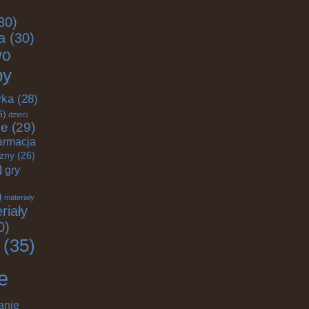
30)
a
(30)
wo
by
yka
(28)
6)
dzieci
ce
(29)
armacja
czny
(26)
)
gry
)
materiały
riały
0)
(35)
e
anie