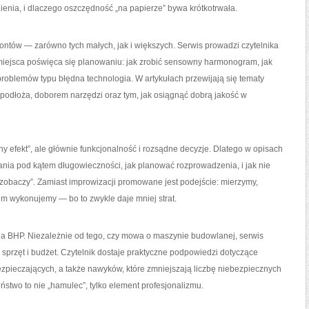
ienia, i dlaczego oszczędność „na papierze” bywa krótkotrwała.
ntów — zarówno tych małych, jak i większych. Serwis prowadzi czytelnika
iejsca poświęca się planowaniu: jak zrobić sensowny harmonogram, jak
problemów typu błędna technologia. W artykułach przewijają się tematy
odłoża, doborem narzędzi oraz tym, jak osiągnąć dobrą jakość w
dny efekt”, ale głównie funkcjonalność i rozsądne decyzje. Dlatego w opisach
ania pod kątem długowieczności, jak planować rozprowadzenia, i jak nie
zobaczy”. Zamiast improwizacji promowane jest podejście: mierzymy,
em wykonujemy — bo to zwykle daje mniej strat.
 na BHP. Niezależnie od tego, czy mowa o maszynie budowlanej, serwis
 sprzęt i budżet. Czytelnik dostaje praktyczne podpowiedzi dotyczące
pieczających, a także nawyków, które zmniejszają liczbę niebezpiecznych
eństwo to nie „hamulec”, tylko element profesjonalizmu.