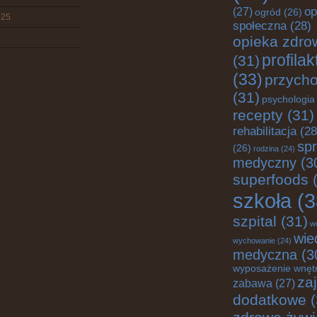
op
(27)
ogród
(26)
025
społeczna
(28)
opieka zdro
profila
(31)
(33)
przych
(31)
psychologia
recepty
(31)
rehabilitacja
(28
spr
(26)
rodzina
(24)
medyczny
(3
superfoods
(
szkoła
(3
szpital
(31)
w
wie
wychowanie
(24)
medyczna
(3
wyposażenie wnęt
za
zabawa
(27)
dodatkowe
(