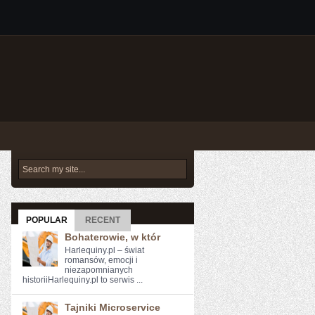
POPULAR
RECENT
Bohaterowie, w któr
Harlequiny.pl – świat
romansów, emocji i
niezapomnianych
historiiHarlequiny.pl to serwis ...
Tajniki Microservice