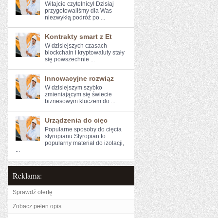
Witajcie czytelnicy! Dzisiaj
przygotowaliśmy⁣ dla ‍Was
‍niezwykłą podróż po ...
Kontrakty smart z Et
W dzisiejszych‍ czasach
blockchain ‍i kryptowaluty stały‍
się powszechnie ...
Innowacyjne rozwiąz
W dzisiejszym szybko
⁤zmieniającym się świecie
biznesowym ​kluczem do ...
Urządzenia do cięc
Popularne sposoby do cięcia
styropianu Styropian to
popularny materiał do izolacji,
...
Reklama:
Sprawdź ofertę
Zobacz pełen opis