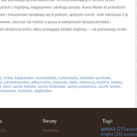
na dla szerokiego grona odbiorców: od osób planujących remont, przez
anych z logistyką, magazynem i obsługą sprzętu. Kursy Marko to przestrzeń
owe i maszynowe spotykają się w jednym, spójnym nurcie. Jeśli interesuje Cię
udowie, nauczyć się myśleć o pracy w kategoriach bezpieczeństwa i
is dostarcza treści, które pomagają działać mądrzej — od pierwszego kroku
 1
,
hokej
,
kajakarstwo
,
koszykówka
,
kulturystyka
,
lotnictwo sportowe
,
na
,
paralotniarstwo
,
piłka nożna
,
pływanie
,
rajdy
,
rekreacja
,
rodzina
,
rowery
,
d
,
sport
,
sporty halowe
,
sporty motorowe
,
sporty powietrzne
,
sporty wodne
,
chowanie
,
wellness
,
żeglarstwo
a
Strony
Tagi:
apteka
(27)
aranż
2026
Archiwum
wnętrz
(26)
architekt