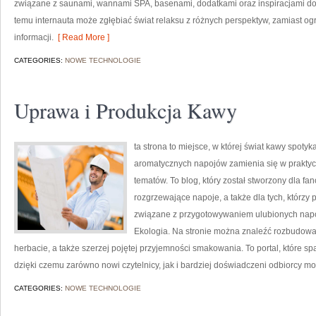
związane z saunami, wannami SPA, basenami, dodatkami oraz inspiracjami do u
temu internauta może zgłębiać świat relaksu z różnych perspektyw, zamiast o
informacji.
[ Read More ]
CATEGORIES:
NOWE TECHNOLOGIE
Uprawa i Produkcja Kawy
ta strona to miejsce, w której świat kawy spotyk
aromatycznych napojów zamienia się w praktycz
tematów. To blog, który został stworzony dla fa
rozgrzewające napoje, a także dla tych, którzy 
związane z przygotowywaniem ulubionych napo
Ekologia. Na stronie można znaleźć rozbudow
herbacie, a także szerzej pojętej przyjemności smakowania. To portal, które sp
dzięki czemu zarówno nowi czytelnicy, jak i bardziej doświadczeni odbiorcy m
CATEGORIES:
NOWE TECHNOLOGIE