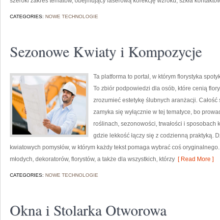
szeroki zakres tematów, obejmujący laserową korekcję wzroku, szkła kontakto
CATEGORIES:
NOWE TECHNOLOGIE
Sezonowe Kwiaty i Kompozycje
Ta platforma to portal, w którym florystyka spo
To zbiór podpowiedzi dla osób, które cenią flor
zrozumieć estetykę ślubnych aranżacji. Całość 
zamyka się wyłącznie w tej tematyce, bo prowad
roślinach, sezonowości, trwałości i sposobach
gdzie lekkość łączy się z codzienną praktyką. Dz
kwiatowych pomysłów, w którym każdy tekst pomaga wybrać coś oryginalnego. 
młodych, dekoratorów, florystów, a także dla wszystkich, którzy
[ Read More ]
CATEGORIES:
NOWE TECHNOLOGIE
Okna i Stolarka Otworowa