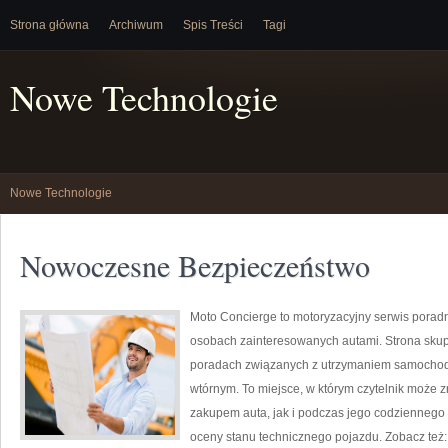
Strona główna
Archiwum
Spis Treści
Tagi
Nowe Technologie
Nowe Technologie
Nowoczesne Bezpieczeństwo
Moto Concierge to motoryzacyjny serwis poradn
osobach zainteresowanych autami. Strona skup
poradach związanych z utrzymaniem samochodó
wtórnym. To miejsce, w którym czytelnik może
zakupem auta, jak i podczas jego codziennego
oceny stanu technicznego pojazdu. Zobacz też: