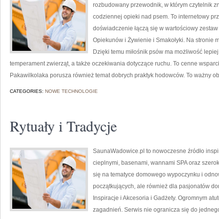
rozbudowany przewodnik, w którym czytelnik zn
codziennej opieki nad psem. To internetowy prz
doświadczenie łączą się w wartościowy zestaw a
Opiekunów i Żywienie i Smakołyki. Na stronie 
Dzięki temu miłośnik psów ma możliwość lepiej
temperament zwierząt, a także oczekiwania dotyczące ruchu. To cenne wsparcie
Pakawilkolaka porusza również temat dobrych praktyk hodowców. To ważny ob
CATEGORIES:
NOWE TECHNOLOGIE
Rytuały i Tradycje
SaunaWadowice.pl to nowoczesne źródło inspirac
cieplnymi, basenami, wannami SPA oraz szero
się na tematyce domowego wypoczynku i odnowy
początkujących, ale również dla pasjonatów d
Inspiracje i Akcesoria i Gadżety. Ogromnym atu
zagadnień. Serwis nie ogranicza się do jedneg