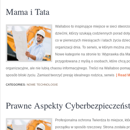
Mama i Tata
Wallaboo to inspirujące miejsce w sieci stworz
dziećmi, którzy szukają codziennych porad dot
co w pierwszych miesiącach i latach życia dzi
organizacji dnia. To serwis, w którym można z
Nowe kategorie na stronie to: Wyprawka dla Ma
przygotowana z myślą o osobach, które chcą 
organizacyjne, ale nie lubią chaosu informacyjnego. Treści na Wallaboo poma
sposób bliski życiu. Zamiast tworzyć presję idealnego rodzica, serwis
[ Read M
CATEGORIES:
NOWE TECHNOLOGIE
Prawne Aspekty Cyberbezpieczeńs
Profesjonalna ochrona Twierdza to miejsce, któ
porządku w sposób rzeczowy. Strona została pr