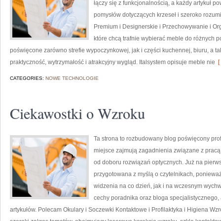
łączy się z funkcjonalnością, a każdy artykuł po
pomysłów dotyczących krzeseł i szeroko rozum
Premium i Designerskie i Przechowywanie i Org
które chcą trafnie wybierać meble do różnych
poświęcone zarówno strefie wypoczynkowej, jak i części kuchennej, biuru, a t
praktyczność, wytrzymałość i atrakcyjny wygląd. Italsystem opisuje meble nie
[
CATEGORIES:
NOWE TECHNOLOGIE
Ciekawostki o Wzroku
Ta strona to rozbudowany blog poświęcony prof
miejsce zajmują zagadnienia związane z pracą l
od doboru rozwiązań optycznych. Już na pierwsz
przygotowana z myślą o czytelnikach, ponieważ 
widzenia na co dzień, jak i na wczesnym wychw
cechy poradnika oraz bloga specjalistycznego, a
artykułów. Polecam Okulary i Soczewki Kontaktowe i Profilaktyka i Higiena Wzro