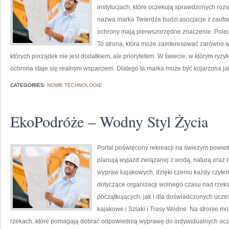
instytucjach, które oczekują sprawdzonych roz
nazwa marka Twierdza budzi asocjacje z zaufani
ochrony mają pierwszorzędne znaczenie. Polec
To strona, która może zainteresować zarówno wła
których porządek nie jest dodatkiem, ale priorytetem. W świecie, w którym ryz
ochrona staje się realnym wsparciem. Dlatego ta marka może być kojarzona ja
CATEGORIES:
NOWE TECHNOLOGIE
EkoPodróże – Wodny Styl Życia
Portal poświęcony rekreacji na świeżym powietr
planują wyjazd związanej z wodą, naturą oraz 
wypraw kajakowych, dzięki czemu każdy czytel
dotyczące organizacji wolnego czasu nad rzek
początkujących, jak i dla doświadczonych ucze
kajakowe i Szlaki i Trasy Wodne. Na stronie 
rzekach, które pomagają dobrać odpowiednią wyprawę do indywidualnych ocz