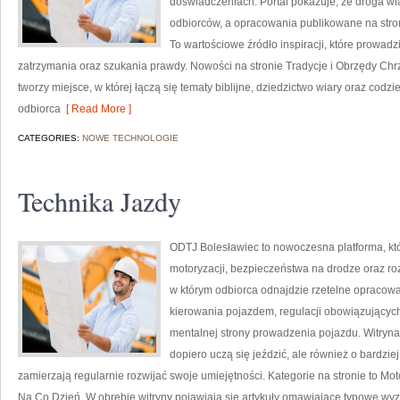
doświadczeniach. Portal pokazuje, że droga wi
odbiorców, a opracowania publikowane na stron
To wartościowe źródło inspiracji, które prowa
zatrzymania oraz szukania prawdy. Nowości na stronie Tradycje i Obrzędy Chrze
tworzy miejsce, w której łączą się tematy biblijne, dziedzictwo wiary oraz codz
odbiorca
[ Read More ]
CATEGORIES:
NOWE TECHNOLOGIE
Technika Jazdy
ODTJ Bolesławiec to nowoczesna platforma, kt
motoryzacji, bezpieczeństwa na drodze oraz roz
w którym odbiorca odnajdzie rzetelne opracow
kierowania pojazdem, regulacji obowiązujących
mentalnej strony prowadzenia pojazdu. Witryna
dopiero uczą się jeździć, ale również o bardzi
zamierzają regularnie rozwijać swoje umiejętności. Kategorie na stronie to Mot
Na Co Dzień. W obrębie witryny pojawiają się artykuły omawiające typowe wyz