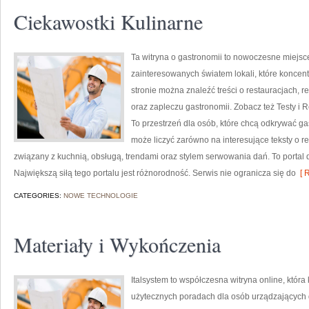
Ciekawostki Kulinarne
Ta witryna o gastronomii to nowoczesne miejsc
zainteresowanych światem lokali, które koncent
stronie można znaleźć treści o restauracjach, 
oraz zapleczu gastronomii. Zobacz też Testy i 
To przestrzeń dla osób, które chcą odkrywać g
może liczyć zarówno na interesujące teksty o re
związany z kuchnią, obsługą, trendami oraz stylem serwowania dań. To portal d
Największą siłą tego portalu jest różnorodność. Serwis nie ogranicza się do
[ R
CATEGORIES:
NOWE TECHNOLOGIE
Materiały i Wykończenia
Italsystem to współczesna witryna online, która
użytecznych poradach dla osób urządzających do