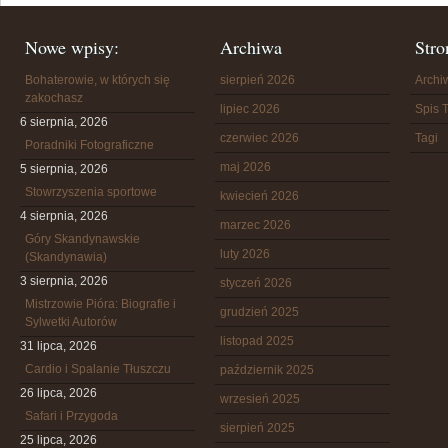
Nowe wpisy:
Archiwa
Stro
Bohaterowie, w których się
sierpień 2026
Arch
zakochasz
lipiec 2026
Spis T
6 sierpnia, 2026
czerwiec 2026
Tagi
Poradniki Fotograficzne
maj 2026
5 sierpnia, 2026
Stowrzyszenia sportowe
kwiecień 2026
4 sierpnia, 2026
marzec 2026
Góry Skandynawskie
luty 2026
(Skandynawia)
3 sierpnia, 2026
styczeń 2026
Mistrzowie Pióra: Biografie i
grudzień 2025
Sylwetki Autorów
listopad 2025
31 lipca, 2026
Cardio i Spalanie Tłuszczu
październik 2025
26 lipca, 2026
wrzesień 2025
Safari i Przygoda
sierpień 2025
25 lipca, 2026