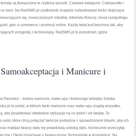
tematy są tłumaczone w czytelny sposób. Ciekawe kategorie: Ciekawostki i
 w sieci. Na RedSMS.pl użytkownik znajdzie rozbudowane treści dotyczące
amouczących się, nowoczesnych robotów, Internetu Rzeczy, cloud computingu,
ań, gier, e-commerce i promocji online. Każdy tekst jest tworzony tak, aby
nających przygodę z technologią. RedSMS.pl to przestrzeń, gdzie
 Samoakceptacja i Manicure i
ia Paznokci – kraina manicure, make-upu i kobiecego wdzięku Sztuka-
kci.pl to portal, w którym fanki manicure oraz make-upu znajdą wszystko,
ą, aby projektować efektowne stylizacje na co dzień i od święta. To
osób, które chcą połączyć twórcze podejście z sprawdzonymi trikami, aby ich
 oraz makijaż twarzy stały się prawdziwą ozdobą stylu. Koniecznie przeczytaj:
atyczne i Okolicznościowe o Nowoczesne Technologie w Kosmetyce. Na