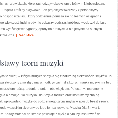
cichych zjawiskach, które zachodzą w ekosystemie leśnym. Niebezpieczne
e i Pnącza i rośliny okrywowe. Ten projekt jest tworzony z perspektywy
gospodarza lasu, który codziennie porusza się po leśnych ostępach i
go większość ludzi nigdy nie zobaczy podczas krótkiego wycieczki do lasu.
 ma wydźwięk wiarygodny, oparty na praktyce, a nie jedynie na suchych
k znajdzie
[ Read More ]
dstawy teorii muzyki
a to świat, w którym muzyka spotyka się z naturalną ciekawością smyków. To
owa stworzony z myślą o małych odkrywcach, dla których nauka muzyki ma być
im przyjemnością, a dopiero potem obowiązkiem. Polecamy: Instrumenty
yka a emocje. Na Muzyka Dla Smyka rodzice oraz instruktorzy znajdą
 jak wprowadzić muzykę do codziennego życia smyka w sposób bezstresowy,
rzede wszystkim skrojony do jego tempa rozwoju. Muzyka Dla Smyka to
. Każdy materiał na stronie powstaje z myślą o tym, by inspirować do