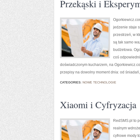
Przekąski i Eksperym
Ogorkiewicz.com
jedzenie staje 
przestrzeń, w k
są tak samo wa
budżetowa. Ogor
coś odpowiednie
doświadczonym kucharzem, na Ogorkiewicz.com.
przepisy na dowolny moment dnia: od śniadań,
CATEGORIES:
NOWE TECHNOLOGIE
Xiaomi i Cyfryzacja
RedSMS.pl to p
realnym wdroże
cyfrowe mody to