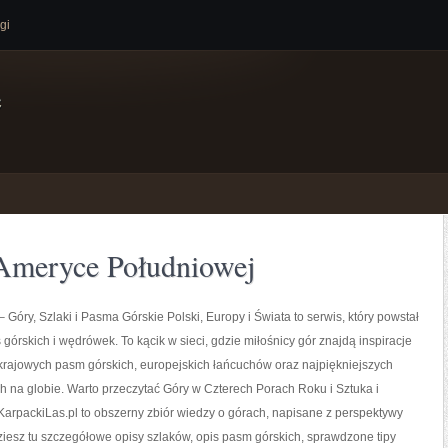
gi
e
Ameryce Południowej
 Góry, Szlaki i Pasma Górskie Polski, Europy i Świata to serwis, który powstał
 górskich i wędrówek. To kącik w sieci, gdzie miłośnicy gór znajdą inspiracje
krajowych pasm górskich, europejskich łańcuchów oraz najpiękniejszych
h na globie. Warto przeczytać Góry w Czterech Porach Roku i Sztuka i
 KarpackiLas.pl to obszerny zbiór wiedzy o górach, napisane z perspektywy
ziesz tu szczegółowe opisy szlaków, opis pasm górskich, sprawdzone tipy