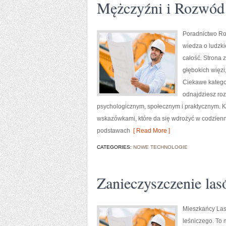
Mężczyźni i Rozwód 
Poradnictwo Rod
wiedza o ludzki
całość. Strona 
głębokich więzi
Ciekawe kategor
odnajdziesz roz
psychologicznym, społecznym i praktycznym. Ka
wskazówkami, które da się wdrożyć w codzien
podstawach
[ Read More ]
CATEGORIES:
NOWE TECHNOLOGIE
Zanieczyszczenie las
Mieszkańcy Lasu
leśniczego. To 