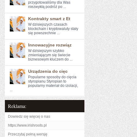
przygotowaliśmy⁣ dla ‍Was
‍niezwykłą podróż po ...
Kontrakty smart z Et
W dzisiejszych‍ czasach
blockchain ‍i kryptowaluty stały‍
się powszechnie ...
Innowacyjne rozwiąz
W dzisiejszym szybko
⁤zmieniającym się świecie
biznesowym ​kluczem do ...
Urządzenia do cięc
Popularne sposoby do cięcia
styropianu Styropian to
popularny materiał do izolacji,
...
Reklama:
Dowiedz się więcej o nas
https://www.irishroots.pl
Przeczytaj pełną wersję