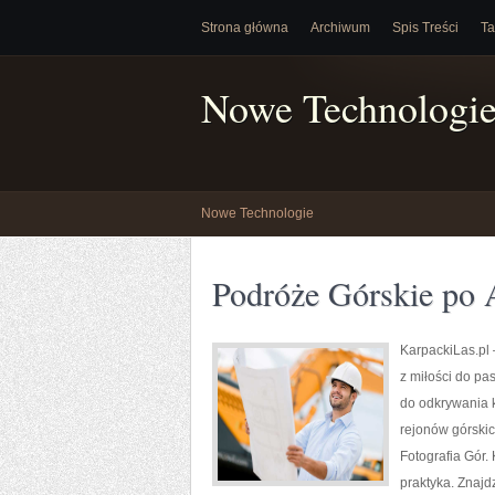
Strona główna
Archiwum
Spis Treści
Ta
Nowe Technologi
Nowe Technologie
Podróże Górskie po 
KarpackiLas.pl –
z miłości do pas
do odkrywania 
rejonów górskic
Fotografia Gór.
praktyka. Znajd