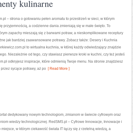
enty kulinarne
.pl – strona o gotowaniu pełen aromatu to przestrzeń w sieci, w którym
się przyjemnością, a codzienne dania zmieniają się w małe święto. To
tórym zapachy mieszają się z barwami potraw, a nieskomplikowane receptury
żne jak bardziej zaawansowane potrawy. Zobacz także: Desery i Kuchnia
kiewicz.com.pl to wirtualna kuchnia, w której każdy odwiedzający znajdzie
go. Niezależnie od tego, czy stawiasz pierwsze kroki w kuchni, czy też jesteś
pl odkryjesz inspiracje, które odmienią Twoje menu. Na stronie znajdziesz
 przez sycące potrawy, aż po
[ Read More ]
ortal dedykowany nowym technologiom, zmianom w świecie cyfrowym oraz
niom wiedzy technologicznej. RedSMS.pl – Cyfrowe Innowacje, Innowacje i
 miejsce, w którym ciekawość świata IT łączy się z rzetelną wiedzą, a