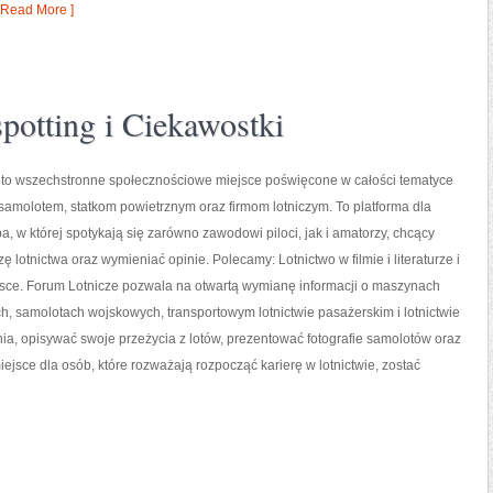
 Read More ]
 spotting i Ciekawostki
 to wszechstronne społecznościowe miejsce poświęcone w całości tematyce
m samolotem, statkom powietrznym oraz firmom lotniczym. To platforma dla
a, w której spotykają się zarówno zawodowi piloci, jak i amatorzy, chcący
 lotnictwa oraz wymieniać opinie. Polecamy: Lotnictwo w filmie i literaturze i
lsce. Forum Lotnicze pozwala na otwartą wymianę informacji o maszynach
, samolotach wojskowych, transportowym lotnictwie pasażerskim i lotnictwie
a, opisywać swoje przeżycia z lotów, prezentować fotografie samolotów oraz
jsce dla osób, które rozważają rozpocząć karierę w lotnictwie, zostać