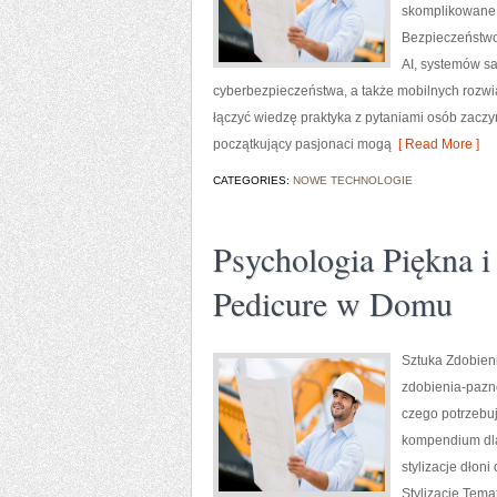
skomplikowane 
Bezpieczeństwo
AI, systemów s
cyberbezpieczeństwa, a także mobilnych rozwiąz
łączyć wiedzę praktyka z pytaniami osób zaczy
początkujący pasjonaci mogą
[ Read More ]
CATEGORIES:
NOWE TECHNOLOGIE
Psychologia Piękna i
Pedicure w Domu
Sztuka Zdobien
zdobienia-pazno
czego potrzebuj
kompendium dla 
stylizacje dłoni
Stylizacje Tem