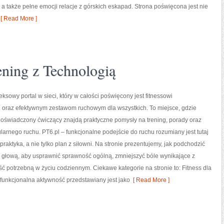
a także pełne emocji relacje z górskich eskapad. Strona poświęcona jest nie
[ Read More ]
ening z Technologią
eksowy portal w sieci, który w całości poświęcony jest fitnessowi
 oraz efektywnym zestawom ruchowym dla wszystkich. To miejsce, gdzie
doświadczony ćwiczący znajdą praktyczne pomysły na trening, porady oraz
larnego ruchu. PT6.pl – funkcjonalne podejście do ruchu rozumiany jest tutaj
praktyka, a nie tylko plan z siłowni. Na stronie prezentujemy, jak podchodzić
z głową, aby usprawnić sprawność ogólną, zmniejszyć bóle wynikające z
 potrzebną w życiu codziennym. Ciekawe kategorie na stronie to: Fitness dla
funkcjonalna aktywność przedstawiany jest jako
[ Read More ]