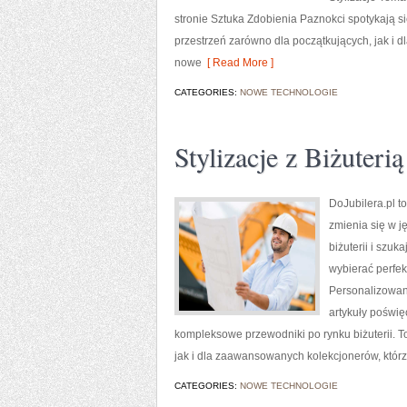
stronie Sztuka Zdobienia Paznokci spotykają s
przestrzeń zarówno dla początkujących, jak i 
nowe
[ Read More ]
CATEGORIES:
NOWE TECHNOLOGIE
Stylizacje z Biżuterią
DoJubilera.pl t
zmienia się w j
biżuterii i szuk
wybierać perfek
Personalizowana
artykuły poświ
kompleksowe przewodniki po rynku biżuterii.
jak i dla zaawansowanych kolekcjonerów, którz
CATEGORIES:
NOWE TECHNOLOGIE