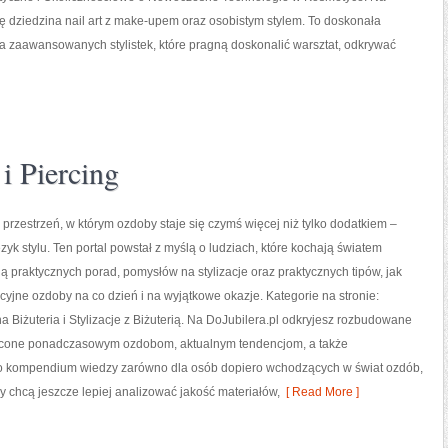
ię dziedzina nail art z make-upem oraz osobistym stylem. To doskonała
dla zaawansowanych stylistek, które pragną doskonalić warsztat, odkrywać
 i Piercing
o przestrzeń, w którym ozdoby staje się czymś więcej niż tylko dodatkiem –
ęzyk stylu. Ten portal powstał z myślą o ludziach, które kochają światem
ają praktycznych porad, pomysłów na stylizacje oraz praktycznych tipów, jak
cyjne ozdoby na co dzień i na wyjątkowe okazje. Kategorie na stronie:
 Biżuteria i Stylizacje z Biżuterią. Na DoJubilera.pl odkryjesz rozbudowane
ęcone ponadczasowym ozdobom, aktualnym tendencjom, a także
 To kompendium wiedzy zarówno dla osób dopiero wchodzących w świat ozdób,
y chcą jeszcze lepiej analizować jakość materiałów,
[ Read More ]