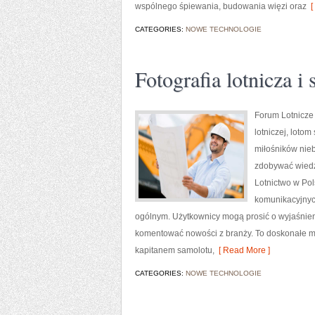
wspólnego śpiewania, budowania więzi oraz
[
CATEGORIES:
NOWE TECHNOLOGIE
Fotografia lotnicza i
Forum Lotnicze
lotniczej, loto
miłośników nieb
zdobywać wiedzę
Lotnictwo w Po
komunikacyjnych
ogólnym. Użytkownicy mogą prosić o wyjaśnieni
komentować nowości z branży. To doskonałe mie
kapitanem samolotu,
[ Read More ]
CATEGORIES:
NOWE TECHNOLOGIE