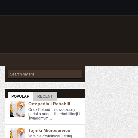
POPULAR
RECENT
Ortopedia i Rehabili
Ortex Poland – nowoczesny
portal o ortopedii, rehabilitacji i
świadomym ...
Tajniki Microservice
Witajcie czytelnicy! Dzisiaj