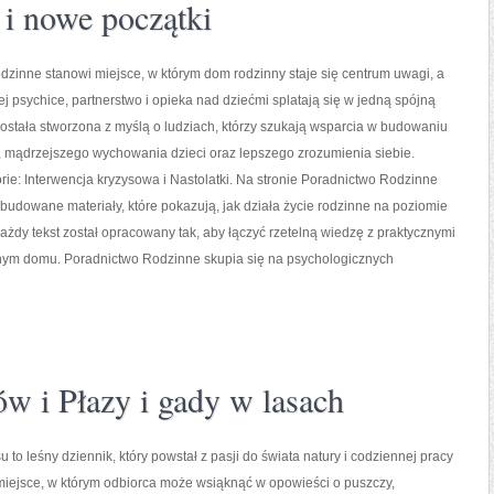
i nowe początki
zinne stanowi miejsce, w którym dom rodzinny staje się centrum uwagi, a
ej psychice, partnerstwo i opieka nad dziećmi splatają się w jedną spójną
została stworzona z myślą o ludziach, którzy szukają wsparcia w budowaniu
, mądrzejszego wychowania dzieci oraz lepszego zrozumienia siebie.
ie: Interwencja kryzysowa i Nastolatki. Na stronie Poradnictwo Rodzinne
budowane materiały, które pokazują, jak działa życie rodzinne na poziomie
żdy tekst został opracowany tak, aby łączyć rzetelną wiedzę z praktycznymi
nym domu. Poradnictwo Rodzinne skupia się na psychologicznych
ów i Płazy i gady w lasach
 to leśny dziennik, który powstał z pasji do świata natury i codziennej pracy
miejsce, w którym odbiorca może wsiąknąć w opowieści o puszczy,