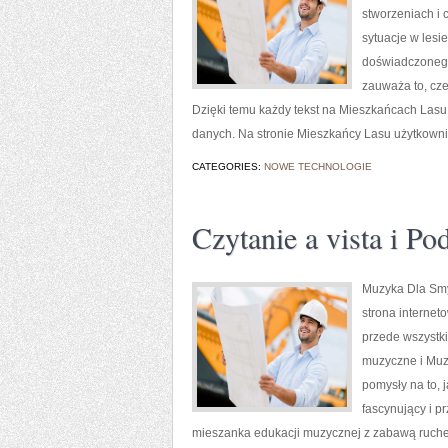
stworzeniach i 
sytuacje w lesi
doświadczonego 
zauważa to, cze
Dzięki temu każdy tekst na Mieszkańcach Lasu
danych. Na stronie Mieszkańcy Lasu użytkowni
CATEGORIES:
NOWE TECHNOLOGIE
Czytanie a vista i Po
Muzyka Dla Smyk
strona internet
przede wszystk
muzyczne i Muz
pomysły na to,
fascynujący i p
mieszanka edukacji muzycznej z zabawą ruchem