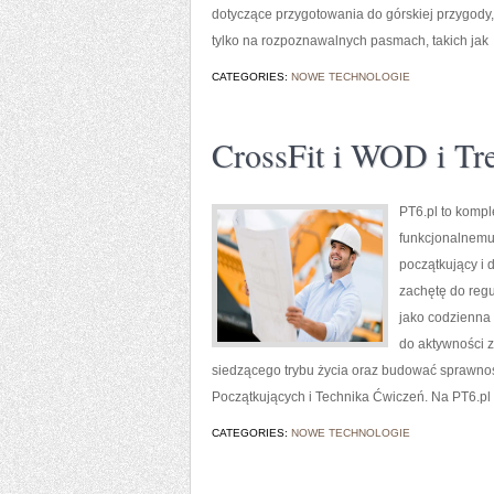
dotyczące przygotowania do górskiej przygody, 
tylko na rozpoznawalnych pasmach, takich jak
CATEGORIES:
NOWE TECHNOLOGIE
CrossFit i WOD i Tr
PT6.pl to kompl
funkcjonalnemu
początkujący i 
zachętę do regu
jako codzienna 
do aktywności 
siedzącego trybu życia oraz budować sprawność
Początkujących i Technika Ćwiczeń. Na PT6.pl 
CATEGORIES:
NOWE TECHNOLOGIE