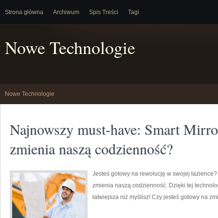
Strona główna
Archiwum
Spis Treści
Tagi
Nowe Technologie
Nowe Technologie
Najnowszy must-have: Smart Mirror
zmienia naszą codzienność?
Jesteś gotowy na rewolucję w swojej łazience? 
zmienia naszą codzienność. Dzięki tej technol
łatwiejsza niż myślisz! Czy jesteś gotowy na z