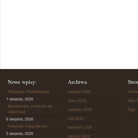
Nowe wpisy:
Archiwa
Stro
Ortopedia i Rehabilitacja
sierpień 2026
Arch
7 sierpnia, 2026
lipiec 2026
Spis T
Bohaterowie, w których się
czerwiec 2026
Tagi
zakochasz
maj 2026
6 sierpnia, 2026
Poradniki Fotograficzne
kwiecień 2026
5 sierpnia, 2026
marzec 2026