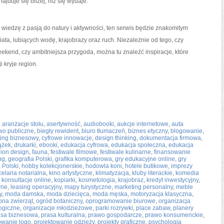
jduje się bliżej, niż się wydaje.
ną wiedzę z pasją do natury i aktywności, ten serwis będzie znakomitym
ata, lubiących wodę, krajobrazy oraz ruch. Niezależnie od tego, czy
kend, czy ambitniejsza przygoda, można tu znaleźć inspiracje, które
i kryje region.
,
aranżacje stołu
,
asertywność
,
audiobooki
,
aukcje internetowe
,
auta
wo publiczne
,
biegły rewident
,
biuro tłumaczeń
,
biznes etyczny
,
blogowanie
,
ting biznesowy
,
cyfrowe innowacje
,
design thinking
,
dokumentacja firmowa
,
ążek
,
drukarki
,
ebooki
,
edukacja cyfrowa
,
edukacja społeczna
,
edukacja
hion design
,
fauna
,
festiwale filmowe
,
festiwale kulinarne
,
finansowanie
ng
,
geografia Polski
,
grafika komputerowa
,
gry edukacyjne online
,
gry
a Polski
,
hobby kolekcjonerskie
,
hodowla koni
,
hotele butikowe
,
imprezy
elaria notarialna
,
kino artystyczne
,
klimatyzacja
,
kluby literackie
,
komedia
,
konsultacje online
,
kopiarki
,
kosmetologia
,
krajobraz
,
kredyt inwestycyjny
,
rne
,
leasing operacyjny
,
mapy turystyczne
,
marketing personalny
,
meble
y
,
moda damska
,
moda dziecięca
,
moda męska
,
motoryzacja klasyczna
,
ona zwierząt
,
ogród botaniczny
,
oprogramowanie biurowe
,
organizacja
ogiczne
,
organizacje młodzieżowe
,
parki rozrywki
,
place zabaw
,
planery
asa biznesowa
,
prasa kulturalna
,
prawo gospodarcze
,
prawo konsumenckie
,
owanie logo
,
projektowanie odzieży
,
projekty graficzne
,
psychologia