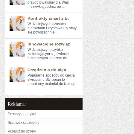
przygotowaliśmy⁣ dla ‍Was
‍niezwykłą podróż po ...
Kontrakty smart z Et
W dzisiejszych‍ czasach
blockchain ‍i kryptowaluty stały‍
się powszechnie ...
Innowacyjne rozwiąz
W dzisiejszym szybko
⁤zmieniającym się świecie
biznesowym ​kluczem do ...
Urządzenia do cięc
Popularne sposoby do cięcia
styropianu Styropian to
popularny materiał do izolacji,
...
Reklama:
Przeczytaj artykuł
Sprawdź szczegóły
Przejdź do strony