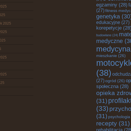
egzaminy
(28)
f
2025
(27)
fitness medy
2025
genetyka
(30
edukacyjne
(27)
ik 2025
korepetycje
(28
2025
mate
budowlane
(24)
medyczne
(3
2025
medycyna
5
mieszkanie
(26)
2025
motocykl
(38)
odchudz
2025
op
(27)
ogród
(26)
025
społeczna
(28)
opieka zdro
profila
(31)
(33)
przych
(31)
psychologia
recepty
(31)
rehabilitacja
(28