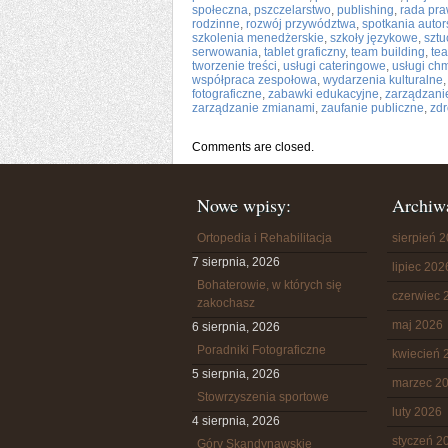
społeczna
,
pszczelarstwo
,
publishing
,
rada pr
rodzinne
,
rozwój przywództwa
,
spotkania autor
szkolenia menedżerskie
,
szkoły językowe
,
sztu
serwowania
,
tablet graficzny
,
team building
,
te
tworzenie treści
,
usługi cateringowe
,
usługi ch
współpraca zespołowa
,
wydarzenia kulturalne
fotograficzne
,
zabawki edukacyjne
,
zarządzani
zarządzanie zmianami
,
zaufanie publiczne
,
zdr
Comments are closed.
Nowe wpisy:
Archiw
Ortopedia i Rehabilitacja
sierpień 
7 sierpnia, 2026
lipiec 202
Bohaterowie, w których się
czerwiec 
zakochasz
maj 2026
6 sierpnia, 2026
Poradniki Fotograficzne
kwiecień 
5 sierpnia, 2026
marzec 2
Stowrzyszenia sportowe
luty 2026
4 sierpnia, 2026
styczeń 2
Góry Skandynawskie