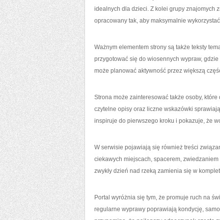
idealnych dla dzieci. Z kolei grupy znajomych 
opracowany tak, aby maksymalnie wykorzystać 
Ważnym elementem strony są także teksty temat
przygotować się do wiosennych wypraw, gdzie 
może planować aktywność przez większą część r
Strona może zainteresować także osoby, które 
czytelne opisy oraz liczne wskazówki sprawiają
inspiruje do pierwszego kroku i pokazuje, że w
W serwisie pojawiają się również treści związan
ciekawych miejscach, spacerem, zwiedzaniem 
zwykły dzień nad rzeką zamienia się w komple
Portal wyróżnia się tym, że promuje ruch na ś
regularne wyprawy poprawiają kondycję, samo