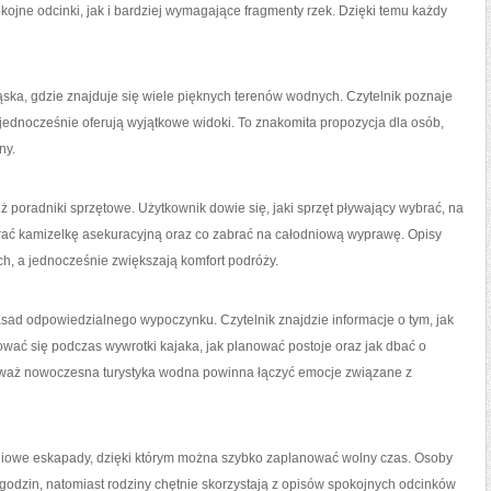
kojne odcinki, jak i bardziej wymagające fragmenty rzek. Dzięki temu każdy
ąska, gdzie znajduje się wiele pięknych terenów wodnych. Czytelnik poznaje
 jednocześnie oferują wyjątkowe widoki. To znakomita propozycja dla osób,
ny.
ż poradniki sprzętowe. Użytkownik dowie się, jaki sprzęt pływający wybrać, na
brać kamizelkę asekuracyjną oraz co zabrać na całodniową wyprawę. Opisy
, a jednocześnie zwiększają komfort podróży.
asad odpowiedzialnego wypoczynku. Czytelnik znajdzie informacje o tym, jak
wać się podczas wywrotki kajaka, jak planować postoje oraz jak dbać o
eważ nowoczesna turystyka wodna powinna łączyć emocje związane z
niowe eskapady, dzięki którym można szybko zaplanować wolny czas. Osoby
godzin, natomiast rodziny chętnie skorzystają z opisów spokojnych odcinków