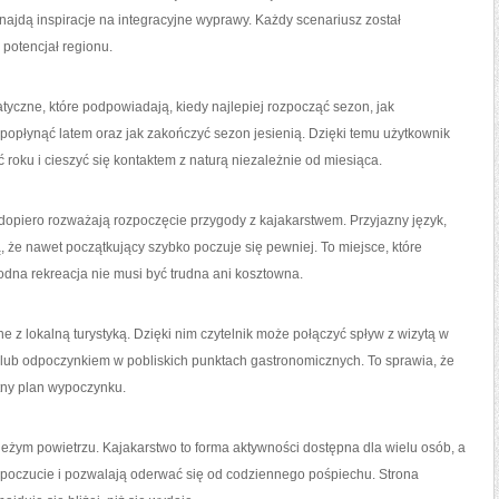
znajdą inspiracje na integracyjne wyprawy. Każdy scenariusz został
potencjał regionu.
yczne, które podpowiadają, kiedy najlepiej rozpocząć sezon, jak
popłynąć latem oraz jak zakończyć sezon jesienią. Dzięki temu użytkownik
oku i cieszyć się kontaktem z naturą niezależnie od miesiąca.
dopiero rozważają rozpoczęcie przygody z kajakarstwem. Przyjazny język,
, że nawet początkujący szybko poczuje się pewniej. To miejsce, które
odna rekreacja nie musi być trudna ani kosztowna.
e z lokalną turystyką. Dzięki nim czytelnik może połączyć spływ z wizytą w
lub odpoczynkiem w pobliskich punktach gastronomicznych. To sprawia, że
tny plan wypoczynku.
wieżym powietrzu. Kajakarstwo to forma aktywności dostępna dla wielu osób, a
poczucie i pozwalają oderwać się od codziennego pośpiechu. Strona