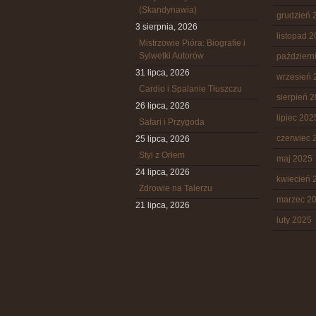
(Skandynawia)
grudzień 
3 sierpnia, 2026
listopad 
Mistrzowie Pióra: Biografie i
Sylwetki Autorów
październ
31 lipca, 2026
wrzesień 
Cardio i Spalanie Tłuszczu
sierpień 
26 lipca, 2026
lipiec 202
Safari i Przygoda
czerwiec 
25 lipca, 2026
Styl z Orłem
maj 2025
24 lipca, 2026
kwiecień 
Zdrowie na Talerzu
marzec 2
21 lipca, 2026
luty 2025