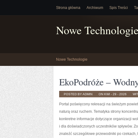
Strona główna
Archiwum
Spis Treści
Ta
Nowe Technologi
Nowe Technologie
EkoPodróże – Wodny 
POSTED BY ADMIN
ON KWI - 29 - 2026
WI
Portal poświęcony rekreacji na świeżym powietr
naturą oraz ruchem. Tematyka strony koncentr
konkretne informacje dotyczące organizacji wo
i dla doświadczonych uczestników spływów. Zo
znaleźć szczegółowe przewodniki po rzekach,