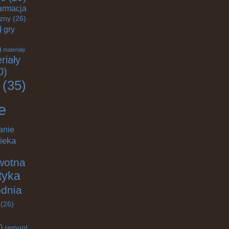
armacja
czny
(26)
)
gry
)
materiały
riały
0)
(35)
e
anie
ieka
wotna
ktyka
odnia
(26)
)
remont