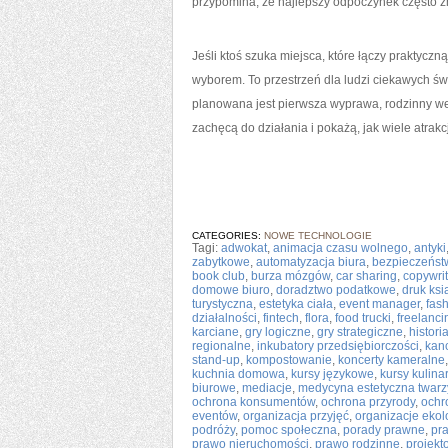
przypomina, że najlepszy odpoczynek często zna
Jeśli ktoś szuka miejsca, które łączy praktycz
wyborem. To przestrzeń dla ludzi ciekawych świ
planowana jest pierwsza wyprawa, rodzinny wee
zachęcą do działania i pokażą, jak wiele atrakcj
CATEGORIES:
NOWE TECHNOLOGIE
Tagi:
adwokat
,
animacja czasu wolnego
,
antyki
zabytkowe
,
automatyzacja biura
,
bezpieczeńst
book club
,
burza mózgów
,
car sharing
,
copywri
domowe biuro
,
doradztwo podatkowe
,
druk ksi
turystyczna
,
estetyka ciała
,
event manager
,
fas
działalności
,
fintech
,
flora
,
food trucki
,
freelanci
karciane
,
gry logiczne
,
gry strategiczne
,
histori
regionalne
,
inkubatory przedsiębiorczości
,
kanc
stand-up
,
kompostowanie
,
koncerty kameralne
kuchnia domowa
,
kursy językowe
,
kursy kulina
biurowe
,
mediacje
,
medycyna estetyczna twarz
ochrona konsumentów
,
ochrona przyrody
,
ochr
eventów
,
organizacja przyjęć
,
organizacje ekol
podróży
,
pomoc społeczna
,
porady prawne
,
pr
prawo nieruchomości
,
prawo rodzinne
,
projekt