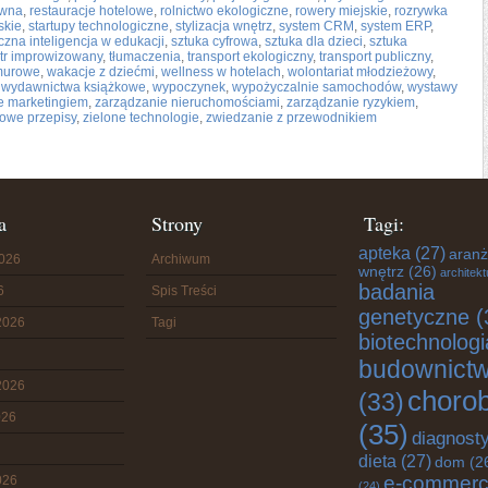
awna
,
restauracje hotelowe
,
rolnictwo ekologiczne
,
rowery miejskie
,
rozrywka
skie
,
startupy technologiczne
,
stylizacja wnętrz
,
system CRM
,
system ERP
,
czna inteligencja w edukacji
,
sztuka cyfrowa
,
sztuka dla dzieci
,
sztuka
atr improwizowany
,
tłumaczenia
,
transport ekologiczny
,
transport publiczny
,
murowe
,
wakacje z dziećmi
,
wellness w hotelach
,
wolontariat młodzieżowy
,
,
wydawnictwa książkowe
,
wypoczynek
,
wypożyczalnie samochodów
,
wystawy
e marketingiem
,
zarządzanie nieruchomościami
,
zarządzanie ryzykiem
,
owe przepisy
,
zielone technologie
,
zwiedzanie z przewodnikiem
a
Strony
Tagi:
apteka
(27)
aranż
2026
Archiwum
wnętrz
(26)
architekt
badania
6
Spis Treści
genetyczne
(
2026
Tagi
biotechnologi
budownict
2026
choro
(33)
026
(35)
diagnost
dieta
(27)
dom
(2
e-commer
026
(24)