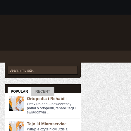
POPULAR
RECENT
Ortopedia i Rehabili
Ortex Poland – nowoczesny
portal o ortopedii, rehabilitacji i
świadomym ...
Tajniki Microservice
Witajcie czytelnicy! Dzisiaj