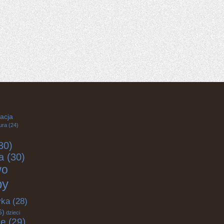
acja
ura
(24)
30)
a
(30)
wo
by
yka
(28)
6)
dzieci
ce
(29)